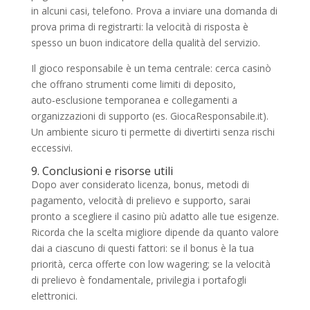
in alcuni casi, telefono. Prova a inviare una domanda di
prova prima di registrarti: la velocità di risposta è
spesso un buon indicatore della qualità del servizio.
Il gioco responsabile è un tema centrale: cerca casinò
che offrano strumenti come limiti di deposito,
auto‑esclusione temporanea e collegamenti a
organizzazioni di supporto (es. GiocaResponsabile.it).
Un ambiente sicuro ti permette di divertirti senza rischi
eccessivi.
9. Conclusioni e risorse utili
Dopo aver considerato licenza, bonus, metodi di
pagamento, velocità di prelievo e supporto, sarai
pronto a scegliere il casino più adatto alle tue esigenze.
Ricorda che la scelta migliore dipende da quanto valore
dai a ciascuno di questi fattori: se il bonus è la tua
priorità, cerca offerte con low wagering; se la velocità
di prelievo è fondamentale, privilegia i portafogli
elettronici.