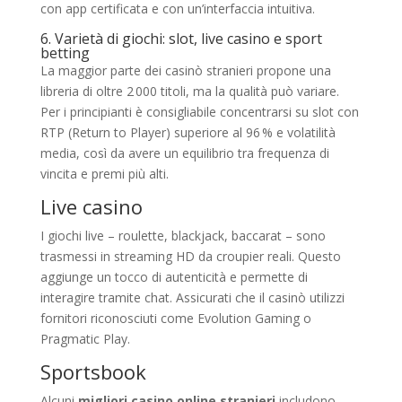
con app certificata e con un’interfaccia intuitiva.
6. Varietà di giochi: slot, live casino e sport
betting
La maggior parte dei casinò stranieri propone una
libreria di oltre 2 000 titoli, ma la qualità può variare.
Per i principianti è consigliabile concentrarsi su slot con
RTP (Return to Player) superiore al 96 % e volatilità
media, così da avere un equilibrio tra frequenza di
vincita e premi più alti.
Live casino
I giochi live – roulette, blackjack, baccarat – sono
trasmessi in streaming HD da croupier reali. Questo
aggiunge un tocco di autenticità e permette di
interagire tramite chat. Assicurati che il casinò utilizzi
fornitori riconosciuti come Evolution Gaming o
Pragmatic Play.
Sportsbook
Alcuni
migliori casino online stranieri
includono