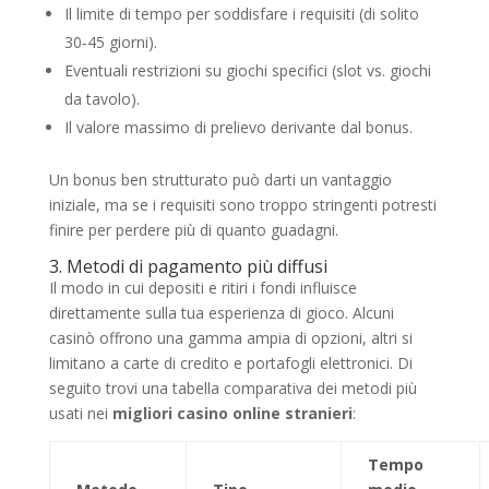
Il limite di tempo per soddisfare i requisiti (di solito
30‑45 giorni).
Eventuali restrizioni su giochi specifici (slot vs. giochi
da tavolo).
Il valore massimo di prelievo derivante dal bonus.
Un bonus ben strutturato può darti un vantaggio
iniziale, ma se i requisiti sono troppo stringenti potresti
finire per perdere più di quanto guadagni.
3. Metodi di pagamento più diffusi
Il modo in cui depositi e ritiri i fondi influisce
direttamente sulla tua esperienza di gioco. Alcuni
casinò offrono una gamma ampia di opzioni, altri si
limitano a carte di credito e portafogli elettronici. Di
seguito trovi una tabella comparativa dei metodi più
usati nei
migliori casino online stranieri
:
Tempo