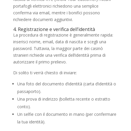
portafogli elettronici richiedono una semplice
conferma via email, mentre i bonifici possono
richiedere documenti aggiuntivi.
4. Registrazione e verifica dell’identità
La procedura di registrazione è generalmente rapida:
inserisci nome, email, data di nascita e scegli una
password. Tuttavia, la maggior parte dei casinò
stranieri richiede una verifica dell’identità prima di
autorizzare il primo prelievo.
Di solito ti verrà chiesto di inviare:
Una foto del documento d’identità (carta d’identità o
passaporto).
Una prova di indirizzo (bolletta recente o estratto
conto).
Un selfie con il documento in mano (per confermare
la tua identità).