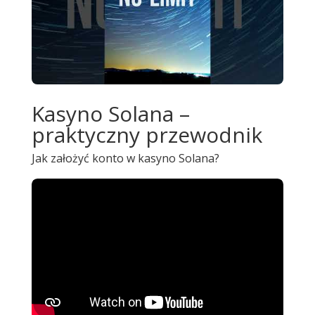
Kasyno Solana –
praktyczny przewodnik
Jak założyć konto w kasyno Solana?