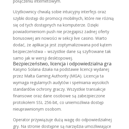
połączeniu internetowym.
Użytkownicy chwalą sobie intuicyjny interfejs oraz
szybki dostęp do promocji mobilnych, które nie różnią
się od tych dostępnych na komputerze. Dzięki
powiadomieniom push nie przegapisz żadnej oferty
bonusowej ani nowości w sekcji live casino. Warto
dodać, że aplikacja jest zoptymalizowana pod kątem
bezpieczeństwa – wszystkie dane są szyfrowane tak
samo jak w wersji desktopowej.
Bezpieczeństwo, licencja i odpowiedzialna gra
Kasyno Solana działa na podstawie licencji wydanej
przez Malta Gaming Authority (MGA). Licencja ta
wymaga regularnych audytów i spełniania wysokich
standardów ochrony graczy. Wszystkie transakcje
finansowe oraz dane osobowe są zabezpieczone
protokołem SSL 256‑bit, co uniemożliwia dostęp
nieuprawnionym osobom.
Operator przywiązuje dużą wagę do odpowiedzialnej
gry. Na stronie dostępne są narzędzia umożliwiające