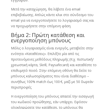
εγγράφων.
Μετά την καταχώρηση, θα λάβετε ένα email
επιβεβαίωσης. Απλώς κάντε κλικ στο σύνδεσμο του
email για να ενεργοποιήσετε το λογαριασμό σας και
να προχωρήσετε στην επόμενη φάση.
Βήμα 2: Πρώτη κατάθεση και
ενεργοποίηση μπόνους
Μόλις ο λογαριασμός είναι ενεργός, μεταβείτε στην
ενότητα «Καταθέσεις». Επιλέξτε μία από τις
προτεινόμενες μεθόδους πληρωμής (π.χ. πιστωτική/
χρεωστική κάρτα, Skrill, Paysafecard) και καταθέστε το
επιθυμητό ποσό. Στην επόμενη οθόνη θα δείτε το
μπόνους καλωσορίσματος που είναι διαθέσιμο –
συνήθως 100% match έως 100 €, μαζί με 50 δωρεάν
περιστροφές.
Η ενεργοποίηση του μπόνους απαιτεί την εισαγωγή
του κωδικού προώθησης, εάν υπάρχει. Εφόσον
ολοκληρώσετε την κατάθεση, το μπόνους θα