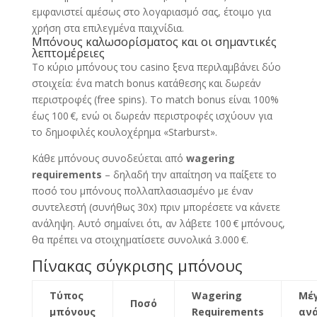
εμφανιστεί αμέσως στο λογαριασμό σας, έτοιμο για
χρήση στα επιλεγμένα παιχνίδια.
Μπόνους καλωσορίσματος και οι σημαντικές
λεπτομέρειες
Το κύριο μπόνους του casino ξενα περιλαμβάνει δύο
στοιχεία: ένα match bonus κατάθεσης και δωρεάν
περιστροφές (free spins). Το match bonus είναι 100%
έως 100 €, ενώ οι δωρεάν περιστροφές ισχύουν για
το δημοφιλές κουλοχέρημα «Starburst».
Κάθε μπόνους συνοδεύεται από
wagering
requirements
– δηλαδή την απαίτηση να παίξετε το
ποσό του μπόνους πολλαπλασιασμένο με έναν
συντελεστή (συνήθως 30x) πριν μπορέσετε να κάνετε
ανάληψη. Αυτό σημαίνει ότι, αν λάβετε 100 € μπόνους,
θα πρέπει να στοιχηματίσετε συνολικά 3.000 €.
Πίνακας σύγκρισης μπόνους
Τύπος
Wagering
Μέ
Ποσό
μπόνους
Requirements
αν