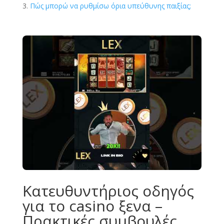
Πώς μπορώ να ρυθμίσω όρια υπεύθυνης παιξίας;
Κατευθυντήριος οδηγός
για το casino ξενα –
Πρακτικές συμβουλές