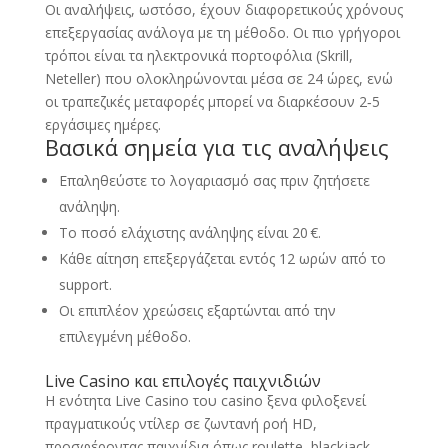
Οι αναλήψεις, ωστόσο, έχουν διαφορετικούς χρόνους
επεξεργασίας ανάλογα με τη μέθοδο. Οι πιο γρήγοροι
τρόποι είναι τα ηλεκτρονικά πορτοφόλια (Skrill,
Neteller) που ολοκληρώνονται μέσα σε 24 ώρες, ενώ
οι τραπεζικές μεταφορές μπορεί να διαρκέσουν 2‑5
εργάσιμες ημέρες.
Βασικά σημεία για τις αναλήψεις
Επαληθεύστε το λογαριασμό σας πριν ζητήσετε
ανάληψη.
Το ποσό ελάχιστης ανάληψης είναι 20 €.
Κάθε αίτηση επεξεργάζεται εντός 12 ωρών από το
support.
Οι επιπλέον χρεώσεις εξαρτώνται από την
επιλεγμένη μέθοδο.
Live Casino και επιλογές παιχνιδιών
Η ενότητα Live Casino του casino ξενα φιλοξενεί
πραγματικούς ντίλερ σε ζωντανή ροή HD,
προσφέροντας παιχνίδια όπως roulette, blackjack,