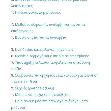
λεπτομέρειες
Πίνακας σύγκρισης μπόνους
Μέθοδοι πληρωμής, ανάληψη και ταχύτητα
επεξεργασίας
Βασικά σημεία για τις αναλήψεις
Live Casino και επιλογές παιχνιδιών
Mobile εφαρμογή και εμπειρία σε smartphone
Υποστήριξη πελατών, ασφάλεια και υπεύθυνη
παιξία
Συμβουλές για αρχάριους και καλύτερη αξιοποίηση
του casino ξενα
Συχνές ερωτήσεις (FAQ)
Μπορώ να παίξω χωρίς κατάθεση;
Ποια είναι η μέγιστη αποδοχή ανάλογα με το
μπόνους;